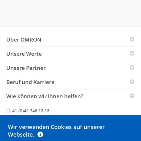
Über OMRON
Unsere Werte
Unternehmensgrundsätze von OMRON
Geschäftsfelder
Unsere Partner
Vision
Weltweite Präsenz
i-Automation!
Beruf und Karriere
Innovationspartner
Umweltpolitik
Strength
Vertriebspartner
Wie können wir Ihnen helfen?
Lieferbedingungen
Stellenangebote
Automation Center
Nachhaltigkeit
Produktionsanlagen
+41 (0)41 748 13 13
Erklärung zur Verhinderung von moderner Sklaverei und
Stellen Sie eine Frage
Menschenhandel
Wir verwenden Cookies auf unserer
Retourenabwicklung
Webseite.
Alle Kontaktmöglichkeiten