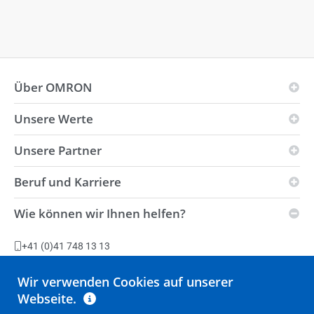
Über OMRON
Unsere Werte
Unternehmensgrundsätze von OMRON
Geschäftsfelder
Unsere Partner
Vision
Weltweite Präsenz
i-Automation!
Beruf und Karriere
Innovationspartner
Umweltpolitik
Strength
Vertriebspartner
Wie können wir Ihnen helfen?
Lieferbedingungen
Stellenangebote
Automation Center
Nachhaltigkeit
Produktionsanlagen
+41 (0)41 748 13 13
Erklärung zur Verhinderung von moderner Sklaverei und
Stellen Sie eine Frage
Menschenhandel
Wir verwenden Cookies auf unserer
Retourenabwicklung
Webseite.
Alle Kontaktmöglichkeiten