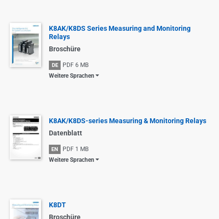
K8AK/K8DS Series Measuring and Monitoring
Relays
Broschüre
PDF
6 MB
DE
Weitere Sprachen
K8AK/K8DS-series Measuring & Monitoring Relays
Datenblatt
PDF
1 MB
EN
Weitere Sprachen
K8DT
Broschüre